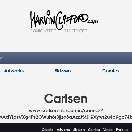
r
Artworks
Skizzen
Comics
Carlsen
www.carlsen.de/comic/comics?
wAdYIpsVXg4Ps2OWuh6rBjjzo8aAzzJStJlGXywr2u4a9gx7
Galerie
Artworks
Skizzen
Comics
Video
Projekte