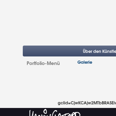
Über den Künstle
Galerie
Portfolio-Menü
gclid=CjwKCAjw2MTbBRASEi