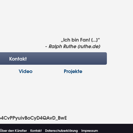
„Ich bin Fan! [...]“
-
Ralph Ruthe (ruthe.de)
Kontakt
Video
Projekte
4b4CvPPyuivBoCyD4QAvD_BwE
Über den Künstler
Kontakt
Datenschutzerklärung
Impressum