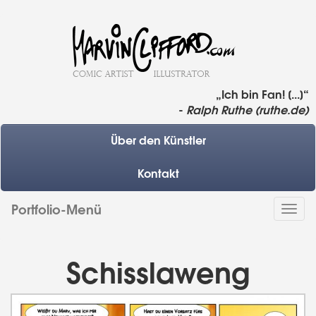
„Ich bin Fan! [...]“
-
Ralph Ruthe (ruthe.de)
Über den Künstler
Kontakt
Portfolio-Menü
Togg
navi
Schisslaweng
Previous
Next