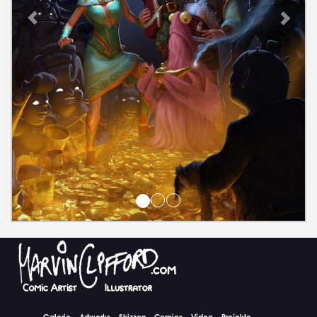
Galerie
Artworks
Skizzen
Comics
Video
Projekte